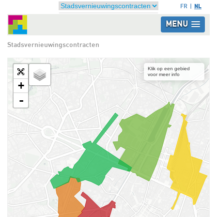
NL
FR
MENU
Stadsvernieuwingscontracten
Klik op een gebied
voor meer info
+
-