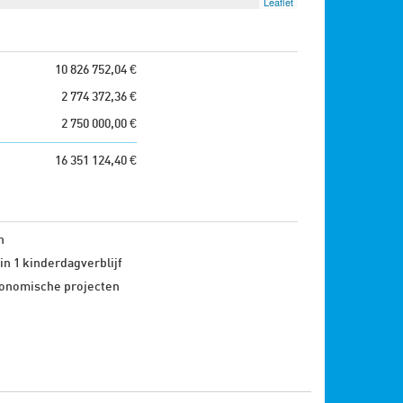
Leaflet
10 826 752,04 €
2 774 372,36 €
2 750 000,00 €
16 351 124,40 €
n
in 1 kinderdagverblijf
onomische projecten