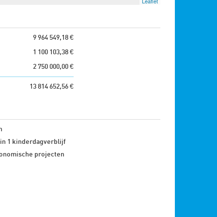
Leaflet
9 964 549,18 €
1 100 103,38 €
2 750 000,00 €
13 814 652,56 €
n
in 1 kinderdagverblijf
onomische projecten