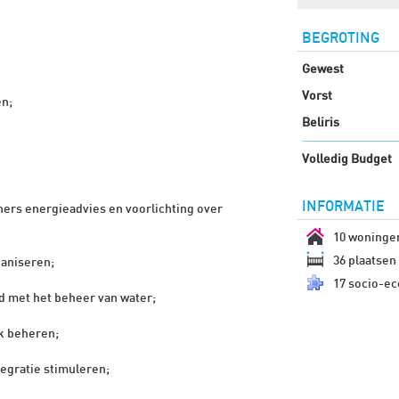
BEGROTING
Gewest
Vorst
en;
Beliris
Volledig Budget
INFORMATIE
rs energieadvies en voorlichting over
10 woninge
36 plaatsen 
aniseren;
17 socio-ec
nd met het beheer van water;
jk beheren;
egratie stimuleren;