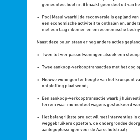
gemeenteschool nr. 8 (maakt geen deel uit van het
Pool Masui waarbij de reconversie is gepland van 
een economische activiteit te onthalen en, ander
met een laag inkomen en om economische bedrijvi
Naast deze polen staan er nog andere acties gepland
Twee tot vier passiefwoningen alsook een steunpu
Twee aankoop-verkooptransacties met het oog op
Nieuwe woningen ter hoogte van het kruispunt va
ontploffing plaatsvond;
Een aankoop-verkooptransactie waarbij huisvesti
terrein waar momenteel wagens gestockeerd wo
Het belangrijkste project wil met interventies i
weggebruikers opzetten, de ondergrondse doorg
aanlegoplossingen voor de Aarschotstraat;