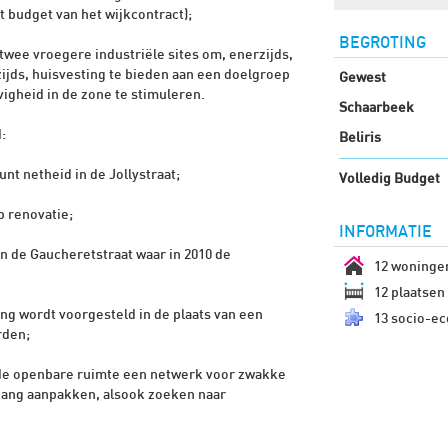
 budget van het wijkcontract);
BEGROTING
twee vroegere industriële sites om, enerzijds,
zijds, huisvesting te bieden aan een doelgroep
Gewest
gheid in de zone te stimuleren.
Schaarbeek
:
Beliris
nt netheid in de Jollystraat;
Volledig Budget
 renovatie;
INFORMATIE
n de Gaucheretstraat waar in 2010 de
12 woninge
12 plaatsen 
ng wordt voorgesteld in de plaats van een
13 socio-ec
rden;
n de openbare ruimte een netwerk voor zwakke
ang aanpakken, alsook zoeken naar