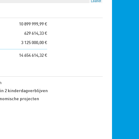
Leaflet
10 899 999,99 €
629 614,33 €
3 125 000,00 €
14 654 614,32 €
n
in 2 kinderdagverblijven
nomische projecten