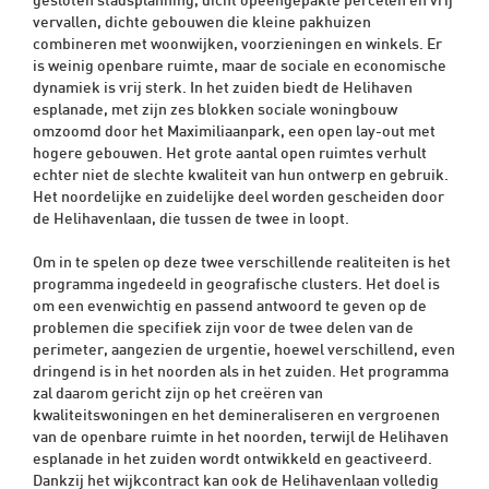
gesloten stadsplanning, dicht opeengepakte percelen en vrij
vervallen, dichte gebouwen die kleine pakhuizen
combineren met woonwijken, voorzieningen en winkels. Er
is weinig openbare ruimte, maar de sociale en economische
dynamiek is vrij sterk. In het zuiden biedt de Helihaven
esplanade, met zijn zes blokken sociale woningbouw
omzoomd door het Maximiliaanpark, een open lay-out met
hogere gebouwen. Het grote aantal open ruimtes verhult
echter niet de slechte kwaliteit van hun ontwerp en gebruik.
Het noordelijke en zuidelijke deel worden gescheiden door
de Helihavenlaan, die tussen de twee in loopt.
Om in te spelen op deze twee verschillende realiteiten is het
programma ingedeeld in geografische clusters. Het doel is
om een evenwichtig en passend antwoord te geven op de
problemen die specifiek zijn voor de twee delen van de
perimeter, aangezien de urgentie, hoewel verschillend, even
dringend is in het noorden als in het zuiden. Het programma
zal daarom gericht zijn op het creëren van
kwaliteitswoningen en het demineraliseren en vergroenen
van de openbare ruimte in het noorden, terwijl de Helihaven
esplanade in het zuiden wordt ontwikkeld en geactiveerd.
Dankzij het wijkcontract kan ook de Helihavenlaan volledig