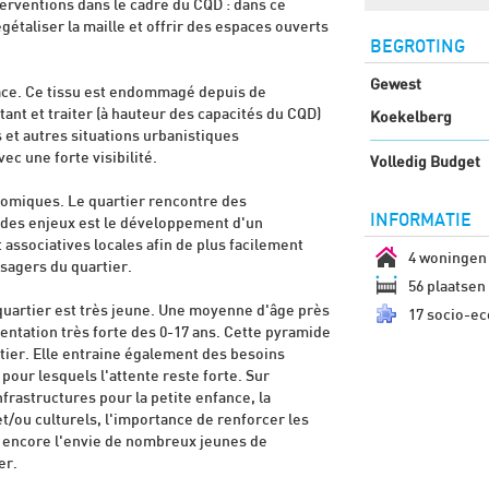
terventions dans le cadre du CQD : dans ce
égétaliser la maille et offrir des espaces ouverts
BEGROTING
Gewest
 place. Ce tissu est endommagé depuis de
tant et traiter (à hauteur des capacités du CQD)
Koekelberg
 et autres situations urbanistiques
ec une forte visibilité.
Volledig Budget
nomiques. Le quartier rencontre des
INFORMATIE
des enjeux est le développement d'un
associatives locales afin de plus facilement
4 woningen
usagers du quartier.
56 plaatsen 
 quartier est très jeune. Une moyenne d'âge près
17 socio-ec
entation très forte des 0-17 ans. Cette pyramide
rtier. Elle entraine également des besoins
pour lesquels l'attente reste forte. Sur
rastructures pour la petite enfance, la
/ou culturels, l'importance de renforcer les
u encore l'envie de nombreux jeunes de
er.