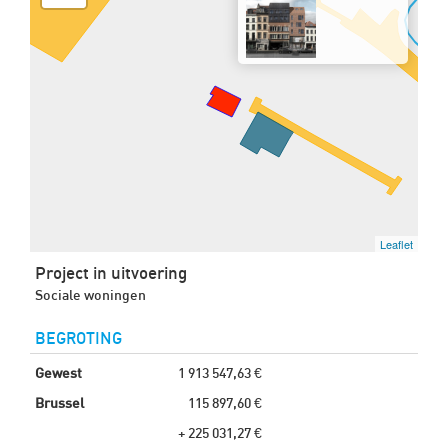
Leaflet
Project in uitvoering
Sociale woningen
BEGROTING
Gewest
1 913 547,63 €
Brussel
115 897,60 €
+ 225 031,27 €